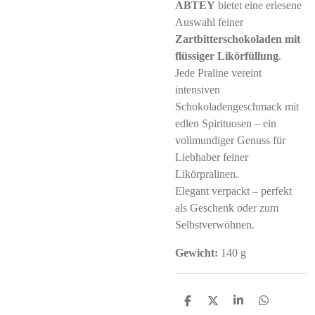
ABTEY
bietet eine erlesene
Auswahl feiner
Zartbitterschokoladen mit
flüssiger Likörfüllung
.
Jede Praline vereint
intensiven
Schokoladengeschmack mit
edlen Spirituosen – ein
vollmundiger Genuss für
Liebhaber feiner
Likörpralinen.
Elegant verpackt – perfekt
als Geschenk oder zum
Selbstverwöhnen.
Gewicht:
140 g
S
S
S
S