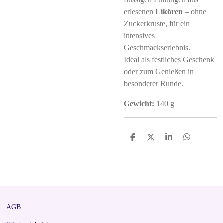
erlesenen
Likören
– ohne
Zuckerkruste, für ein
intensives
Geschmackserlebnis.
Ideal als festliches Geschenk
oder zum Genießen in
besonderer Runde.
Gewicht:
140 g
S
S
S
S
h
h
h
h
a
a
a
a
r
r
r
r
e
e
e
e
AGB