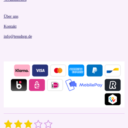
Über uns
Kontakt
info@tessshop.de
1
2
3
4
5
S
R
u