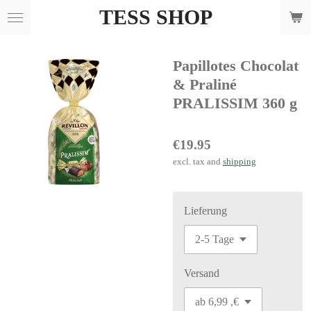
TESS SHOP
Skip
to
main
Papillotes Chocolat
content
& Praliné
PRALISSIM 360 g
€19.95
excl. tax and
shipping
Lieferung
Versand