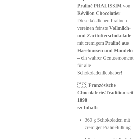
Praliné PRALISSIM
von
Révillon Chocolatier
.
Diese köstlichen Pralinen
vereinen feinste
Vollmilch-
und Zartbitterschokolade
mit cremigem
Praliné aus
Haselnüssen und Mandeln
– ein wahrer Genussmoment
für alle
Schokoladenliebhaber!
🇫🇷
Französische
Chocolaterie-Tradition seit
1898
🍬
Inhalt:
360 g Schokoladen mit
cremiger Pralinéfüllung