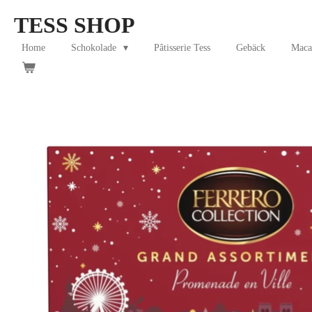
Skip
TESS SHOP
to
main
Home
Schokolade
Pâtisserie Tess
Gebäck
Maca
content