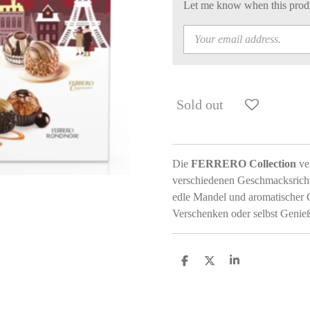
Let me know when this produc
Sold out
Die
FERRERO Collection
ver
verschiedenen Geschmacksricht
edle Mandel und aromatischer 
Verschenken oder selbst Genie
S
S
S
h
h
h
a
a
a
r
r
r
e
e
e