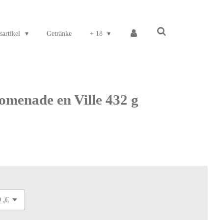
sartikel
Getränke
+ 18
enade en Ville 432 g