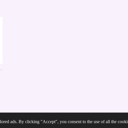
ored ads. By clicking "Accept", you consent to the use of all the cooki