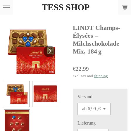
TESS SHOP
Skip
to
main
LINDT Champs-
content
Élysées –
Milchschokolade
Mix, 184 g
€22.99
excl. tax and
shipping
Versand
Lieferung