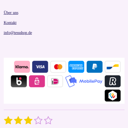
Über uns
Kontakt
info@tessshop.de
1
2
3
4
5
S
R
u
a
b