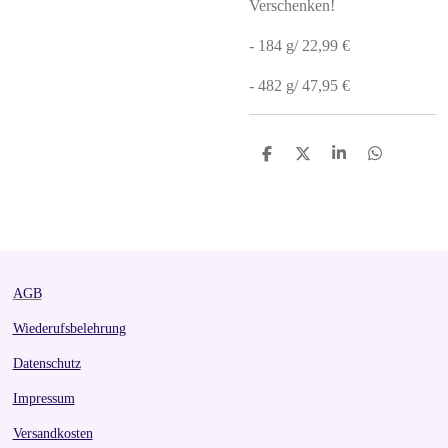
Verschenken!
- 184 g/ 22,99 €
- 482 g/ 47,95 €
S
S
S
S
h
h
h
h
a
a
a
a
r
r
r
r
e
e
e
e
AGB
Wiederufsbelehrung
Datenschutz
Impressum
Versandkosten