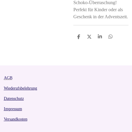
Schoko-Überraschung!
Perfekt für Kinder oder als
Geschenk in der Adventszeit.
S
S
S
S
h
h
h
h
a
a
a
a
r
r
r
r
e
e
e
e
AGB
Wiederufsbelehrung
Datenschutz
Impressum
Versandkosten