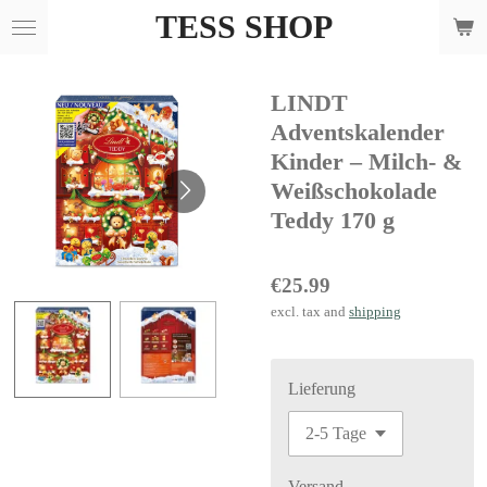
TESS SHOP
Skip
to
main
LINDT
content
Adventskalender
Kinder – Milch- &
Weißschokolade
Teddy 170 g
€25.99
excl. tax and
shipping
Lieferung
Versand