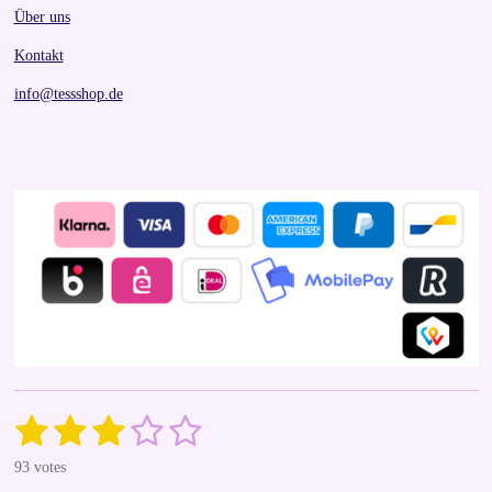
Über uns
Kontakt
info@tessshop.de
1
2
3
4
5
S
R
u
a
s
s
s
s
s
b
93 votes
t
m
i