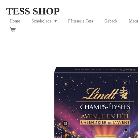
Skip
TESS SHOP
to
main
Home
Schokolade
Pâtisserie Tess
Gebäck
Maca
content