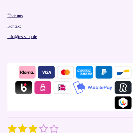
Über uns
Kontakt
info@tessshop.de
1
2
3
4
5
S
R
u