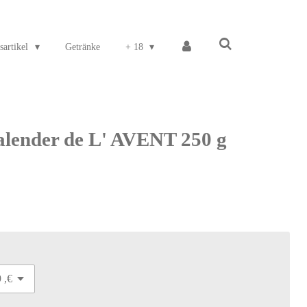
sartikel
Getränke
+ 18
alender de L' AVENT 250 g