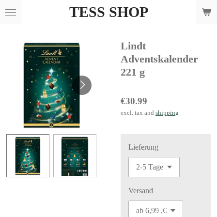
TESS SHOP
Skip
to
main
Lindt
content
Adventskalender
221 g
€30.99
excl. tax and
shipping
Lieferung
Versand