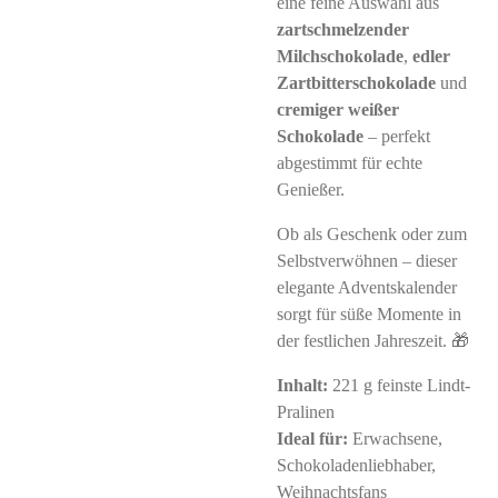
eine feine Auswahl aus
zartschmelzender
Milchschokolade
,
edler
Zartbitterschokolade
und
cremiger weißer
Schokolade
– perfekt
abgestimmt für echte
Genießer.
Ob als Geschenk oder zum
Selbstverwöhnen – dieser
elegante Adventskalender
sorgt für süße Momente in
der festlichen Jahreszeit. 🎁
Inhalt:
221 g feinste Lindt-
Pralinen
Ideal für:
Erwachsene,
Schokoladenliebhaber,
Weihnachtsfans