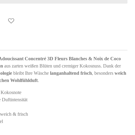
Adoucissant Concentré 3D Fleurs Blanches & Noix de Coco
on
aus zarten weißen Blüten und cremiger Kokosnuss. Dank der
ologie
bleibt Ihre Wäsche
langanhaltend frisch
, besonders
weich
ichen Wohlfühlduft
.
e Kokosnote
 Duftintensität
weich & frisch
el