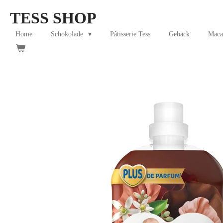
Skip
TESS SHOP
to
main
Home
Schokolade
Pâtisserie Tess
Gebäck
Maca
content