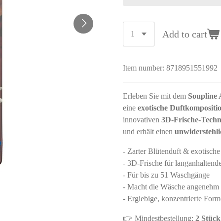
Add to cart
Item number:
8718951551992
Erleben Sie mit dem
Soupline 
eine
exotische Duftkompositi
innovativen
3D-Frische-Techn
und erhält einen
unwiderstehl
- Zarter Blütenduft & exotisch
- 3D-Frische für langanhaltende
- Für bis zu 51 Waschgänge
- Macht die Wäsche angenehm 
- Ergiebige, konzentrierte Form
👉 Mindestbestellung:
2 Stück