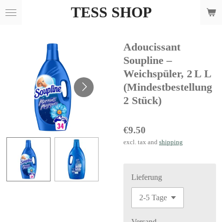
TESS SHOP
Skip
to
main
Adoucissant
content
Soupline –
Weichspüler, 2 L L
(Mindestbestellung
2 Stück)
€9.50
excl. tax and
shipping
Lieferung
Versand