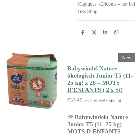
Magiques“-Erlebnis – nur bei
Tess Shop.
S
S
S
S
h
h
h
h
a
a
a
a
r
r
r
r
e
e
e
e
New
Babywindel Nature
ökologisch Junior T5 (11-
25 kg) x 28 – MOTS
D'ENFANTS ( 2 x St)
€33.40
excl. tax and
shipping
🌱 Babywindeln Nature
Junior T5 (11–25 kg) –
MOTS D’ENFANTS