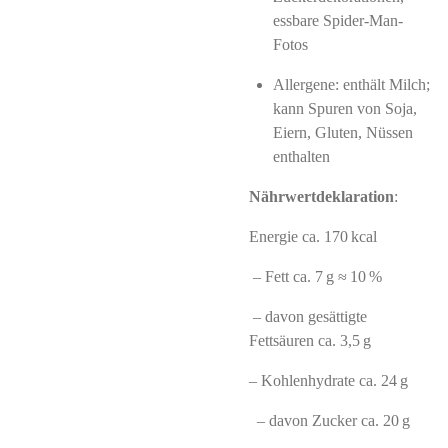
essbare Spider‑Man-
Fotos
Allergene: enthält Milch;
kann Spuren von Soja,
Eiern, Gluten, Nüssen
enthalten
Nährwertdeklaration
:
Energie ca. 170 kcal
– Fett ca. 7 g ≈ 10 %
– davon gesättigte
Fettsäuren ca. 3,5 g
– Kohlenhydrate ca. 24 g
– davon Zucker ca. 20 g