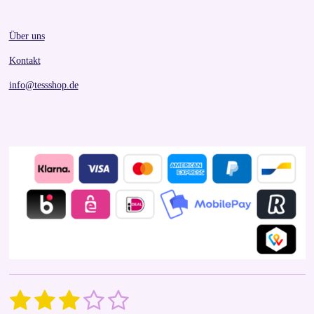
Über uns
Kontakt
info@tessshop.de
1
2
3
4
5
S
R
u
a