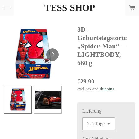
TESS SHOP
Skip
to
main
3D-
content
Geburtstagstorte
„Spider‑Man“ –
LIGHTBODY,
660 g
€29.90
excl. tax and
shipping
Lieferung
Nur Abholung