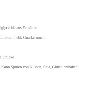
glyceride aus Fettsäuren
isbrotkernmehl, Guarkernmehl
re Drucke
. Kann Spuren von Nüssen, Soja, Gluten enthalten.