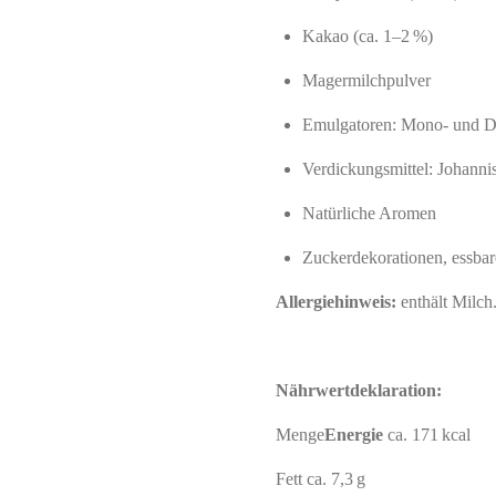
Kakao (ca. 1–2 %)
Magermilchpulver
Emulgatoren: Mono‑ und Di
Verdickungsmittel: Johann
Natürliche Aromen
Zuckerdekorationen, essba
Allergiehinweis:
enthält Milch
Nährwertdeklaration:
Menge
Energie
ca. 171 kcal
Fett ca.
7,3 g