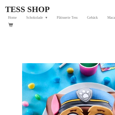
Skip
TESS SHOP
to
main
Home
Schokolade
Pâtisserie Tess
Gebäck
Maca
content