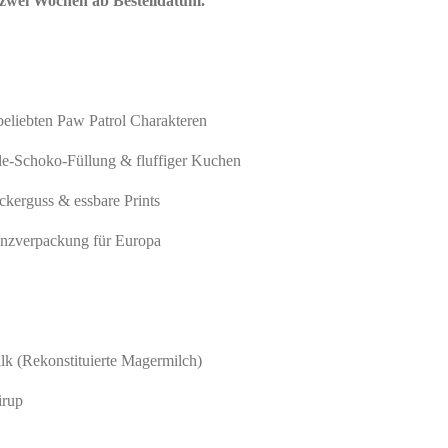
 zwei Wochen ab Bestelldatum.
eliebten Paw Patrol Charakteren
e‑Schoko-Füllung & fluffiger Kuchen
kerguss & essbare Prints
enzverpackung für Europa
k (Rekonstituierte Magermilch)
irup