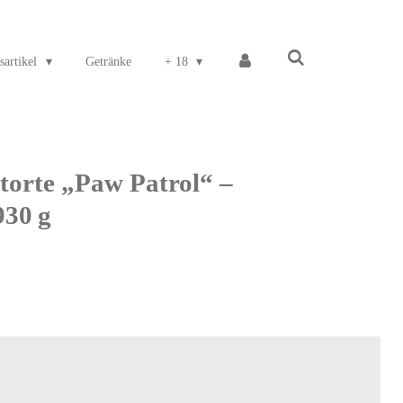
sartikel
Getränke
+ 18
torte „Paw Patrol“ –
30 g