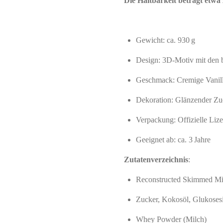
Die Haltbarkeit beträgt etwa
Gewicht: ca. 930 g
Design: 3D-Motiv mit den b
Geschmack: Cremige Vanill
Dekoration: Glänzender Zuc
Verpackung: Offizielle Liz
Geeignet ab: ca. 3 Jahre
Zutatenverzeichnis
:
Reconstructed Skimmed Mil
Zucker, Kokosöl, Glukoses
Whey Powder (Milch)