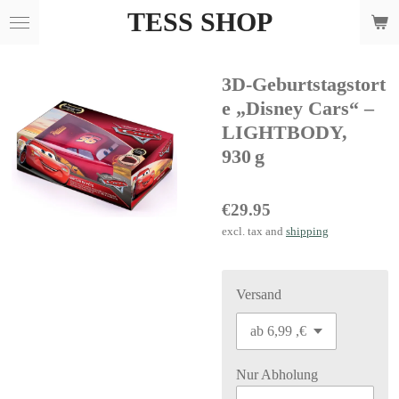
TESS SHOP
Skip
to
main
3D‑Geburtstagstort
content
e „Disney Cars“ –
LIGHTBODY,
930 g
€29.95
excl. tax and
shipping
Versand
Nur Abholung