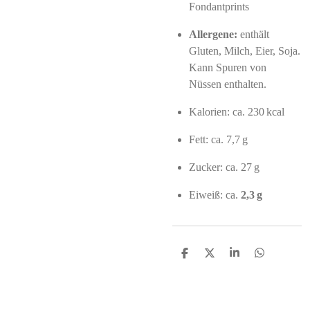
Fondantprints
Allergene:
enthält
Gluten, Milch, Eier, Soja.
Kann Spuren von
Nüssen enthalten.
Kalorien: ca. 230 kcal
Fett: ca. 7,7 g
Zucker: ca. 27 g
Eiweiß: ca.
2,3 g
S
S
S
S
h
h
h
h
a
a
a
a
r
r
r
r
e
e
e
e