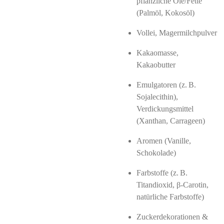
pflanzliche Öle/Fette
(Palmöl, Kokosöl)
Vollei, Magermilchpulver
Kakaomasse,
Kakaobutter
Emulgatoren (z. B.
Sojalecithin),
Verdickungsmittel
(Xanthan, Carrageen)
Aromen (Vanille,
Schokolade)
Farbstoffe (z. B.
Titandioxid, β‑Carotin,
natürliche Farbstoffe)
Zuckerdekorationen &