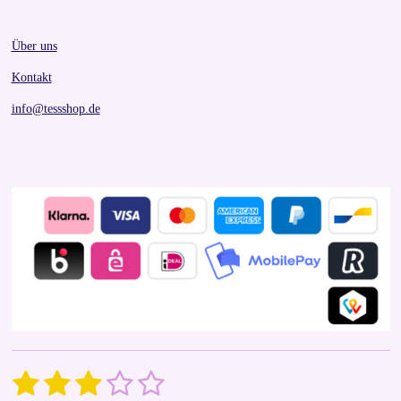
Über uns
Kontakt
info@tessshop.de
1
2
3
4
5
S
R
u
a