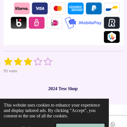
1
2
3
4
5
S
R
u
a
s
s
s
s
s
b
93 votes
t
m
t
t
t
t
t
i
i
t
n
a
a
a
a
a
r
2024 Tess Shop
g
a
r
r
r
r
r
t
:
i
2
s
s
s
s
n
This website uses cookies to enhance your experience
.
g
and display tailored ads. By clicking "Accept", you
9
consent to the use of all the cookies.
7
8