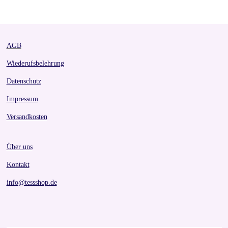
r
r
r
r
e
e
e
e
AGB
Wiederufsbelehrung
Datenschutz
Impressum
Versandkosten
Über uns
Kontakt
info@tessshop.de