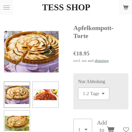
TESS SHOP
Skip
to
main
Apfelkompott-
content
Torte
€18.95
excl. tax and
shipping
Nur Abholung
Add
to