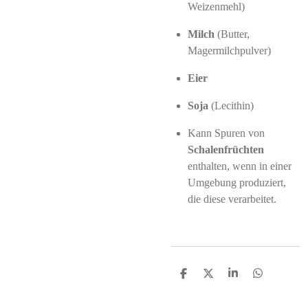
Weizenmehl)
Milch
(Butter,
Magermilchpulver)
Eier
Soja
(Lecithin)
Kann Spuren von
Schalenfrüchten
enthalten, wenn in einer
Umgebung produziert,
die diese verarbeitet.
S
S
S
S
h
h
h
h
a
a
a
a