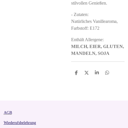
stilvollen Genießen.
- Zutaten:
Natürliches Vanillearoma,
Farbstoff: E172
Enthält Allergene:
MILCH, EIER, GLUTEN,
MANDELN, SOJA
S
S
S
S
h
h
h
h
a
a
a
a
r
r
r
r
e
e
e
e
AGB
Wiederufsbelehrung