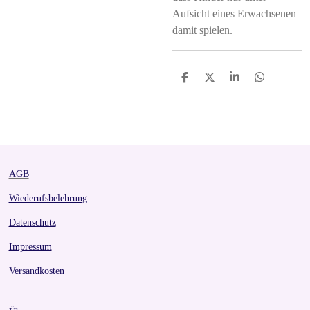
Aufsicht eines Erwachsenen
damit spielen.
S
S
S
S
h
h
h
h
a
a
a
a
r
r
r
r
e
e
e
e
AGB
Wiederufsbelehrung
Datenschutz
Impressum
Versandkosten