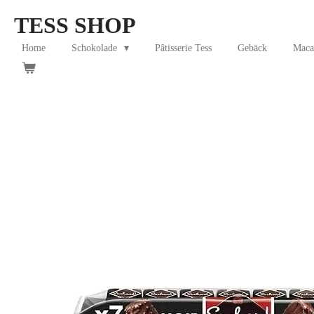
Skip
TESS SHOP
to
main
Home
Schokolade
Pâtisserie Tess
Gebäck
Maca
content