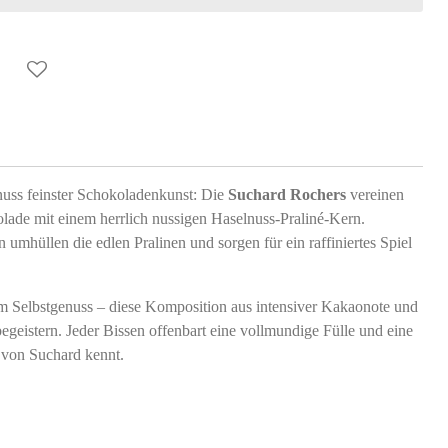
nuss feinster Schokoladenkunst: Die
Suchard Rochers
vereinen
lade mit einem herrlich nussigen Haselnuss-Praliné-Kern.
umhüllen die edlen Pralinen und sorgen für ein raffiniertes Spiel
m Selbstgenuss – diese Komposition aus intensiver Kakaonote und
begeistern. Jeder Bissen offenbart eine vollmundige Fülle und eine
 von Suchard kennt.