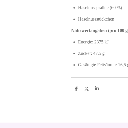
Haselnusspraline (60 %)
Haselnussstückchen
Nährwertangaben (pro 100 g
Energie: 2375 kJ
Zucker: 47,5 g
Gesättigte Fettsäuren: 16,5 
S
S
S
h
h
h
a
a
a
r
r
r
e
e
e