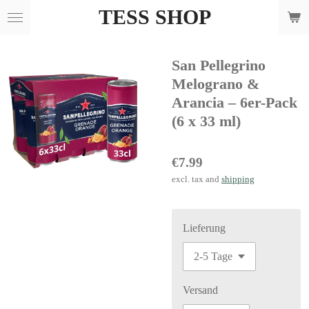
TESS SHOP
Skip
to
main
San Pellegrino
content
Melograno &
Arancia – 6er-Pack
(6 x 33 ml)
€7.99
excl. tax and
shipping
Lieferung
Versand