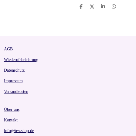
S
S
S
S
h
h
h
h
a
a
a
a
r
r
r
r
e
e
e
e
AGB
Wiederufsbelehrung
Datenschutz
Impressum
Versandkosten
Über uns
Kontakt
info@tessshop.de