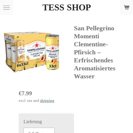
TESS SHOP
Skip
to
main
San Pellegrino
content
Momenti
Clementine-
Pfirsich –
Erfrischendes
Aromatisiertes
Wasser
€7.99
excl. tax and
shipping
Lieferung