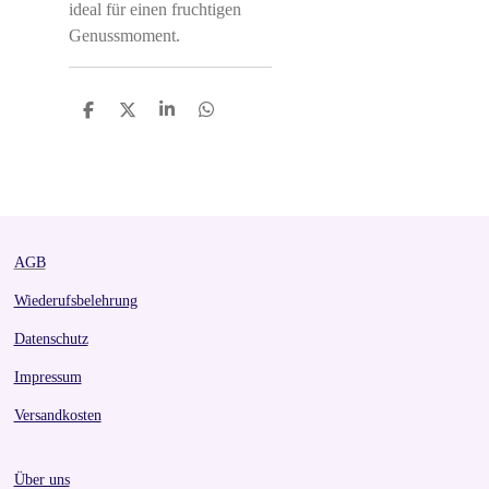
ideal für einen fruchtigen
Genussmoment.
S
S
S
S
h
h
h
h
a
a
a
a
r
r
r
r
e
e
e
e
AGB
Wiederufsbelehrung
Datenschutz
Impressum
Versandkosten
Über uns