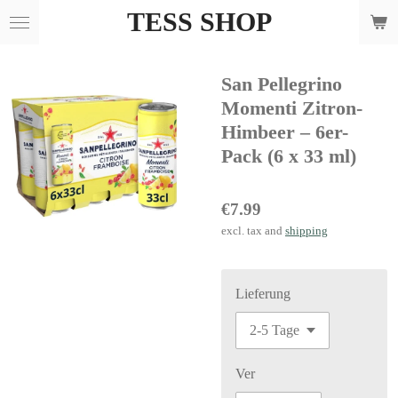
TESS SHOP
Skip
to
main
San Pellegrino
content
Momenti Zitron-
Himbeer – 6er-
Pack (6 x 33 ml)
€7.99
excl. tax and
shipping
Lieferung
Ver