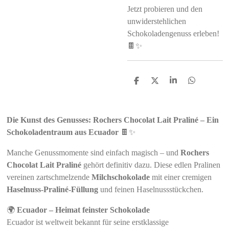
Jetzt probieren und den
unwiderstehlichen
Schokoladengenuss erleben!
🍫✨
S
S
S
S
h
h
h
h
a
a
a
a
r
r
r
r
e
e
e
e
Die Kunst des Genusses: Rochers Chocolat Lait Praliné – Ein
Schokoladentraum aus Ecuador
🍫✨
Manche Genussmomente sind einfach magisch – und
Rochers
Chocolat Lait Praliné
gehört definitiv dazu. Diese edlen Pralinen
vereinen zartschmelzende
Milchschokolade
mit einer cremigen
Haselnuss-Praliné-Füllung
und feinen Haselnussstückchen.
🌍
Ecuador – Heimat feinster Schokolade
Ecuador ist weltweit bekannt für seine erstklassige