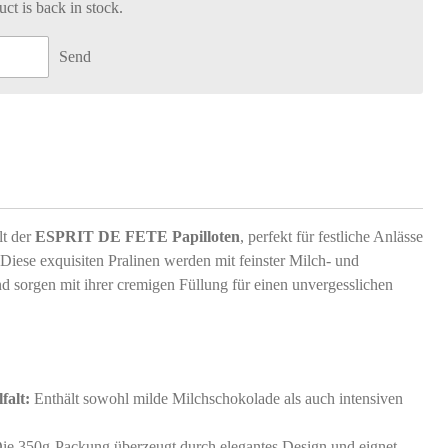
t is back in stock.
Send
lt der
ESPRIT DE FETE Papilloten
, perfekt für festliche Anlässe
Diese exquisiten Pralinen werden mit feinster Milch- und
nd sorgen mit ihrer cremigen Füllung für einen unvergesslichen
falt:
Enthält sowohl milde Milchschokolade als auch intensiven
ie 350g-Packung überzeugt durch elegantes Design und eignet