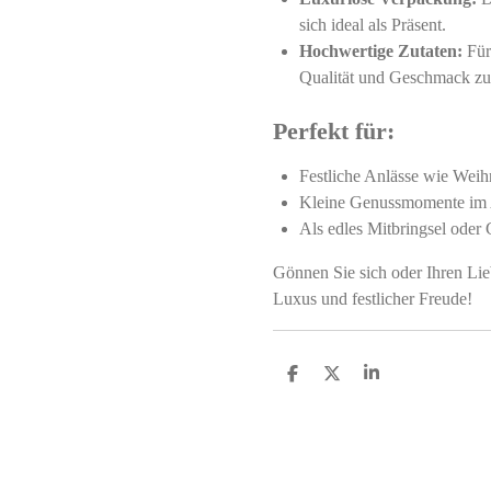
sich ideal als Präsent.
Hochwertige Zutaten:
Für
Qualität und Geschmack zu 
Perfekt für:
Festliche Anlässe wie Weih
Kleine Genussmomente im A
Als edles Mitbringsel oder
Gönnen Sie sich oder Ihren L
Luxus und festlicher Freude!
S
S
S
h
h
h
a
a
a
r
r
r
e
e
e