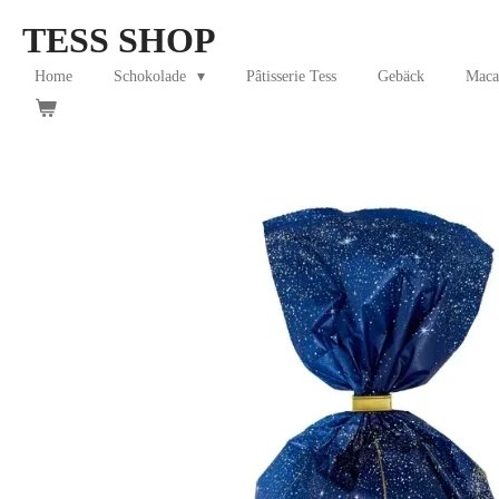
Skip
TESS SHOP
to
main
Home
Schokolade
Pâtisserie Tess
Gebäck
Maca
content