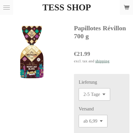
TESS SHOP
Skip
to
main
Papillotes Révillon
content
700 g
€21.99
excl. tax and
shipping
Lieferung
Versand