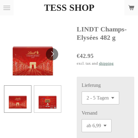
TESS SHOP
Skip
to
main
LINDT Champs-
content
Elysées 482 g
€42.95
excl. tax and
shipping
Lieferung
Versand