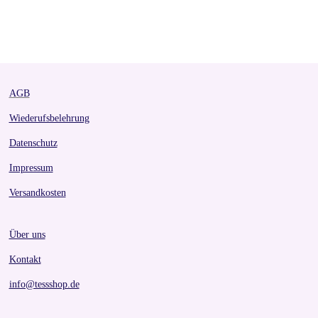
h
h
h
h
a
a
a
a
r
r
r
r
e
e
e
e
AGB
Wiederufsbelehrung
Datenschutz
Impressum
Versandkosten
Über uns
Kontakt
info@tessshop.de