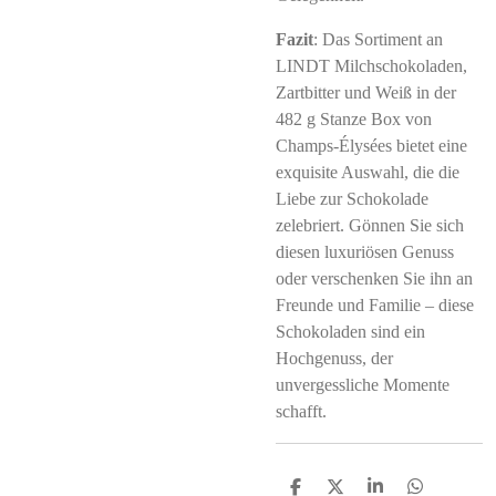
Fazit
: Das Sortiment an
LINDT Milchschokoladen,
Zartbitter und Weiß in der
482 g Stanze Box von
Champs-Élysées bietet eine
exquisite Auswahl, die die
Liebe zur Schokolade
zelebriert. Gönnen Sie sich
diesen luxuriösen Genuss
oder verschenken Sie ihn an
Freunde und Familie – diese
Schokoladen sind ein
Hochgenuss, der
unvergessliche Momente
schafft.
S
S
S
S