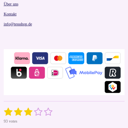
Über uns
Kontakt
info@tessshop.de
1
2
3
4
5
S
R
u
a
s
s
s
s
s
b
93 votes
t
m
i