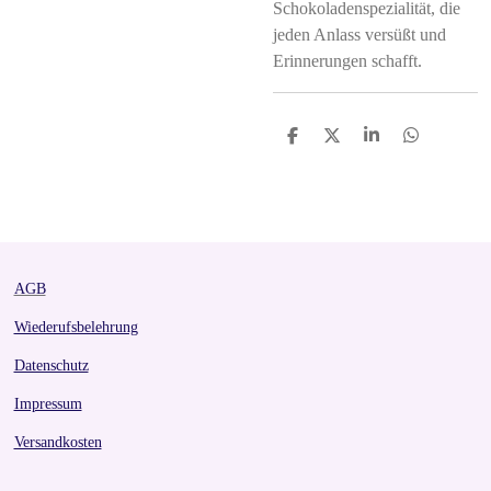
Schokoladenspezialität, die
jeden Anlass versüßt und
Erinnerungen schafft.
S
S
S
S
h
h
h
h
a
a
a
a
r
r
r
r
e
e
e
e
AGB
Wiederufsbelehrung
Datenschutz
Impressum
Versandkosten