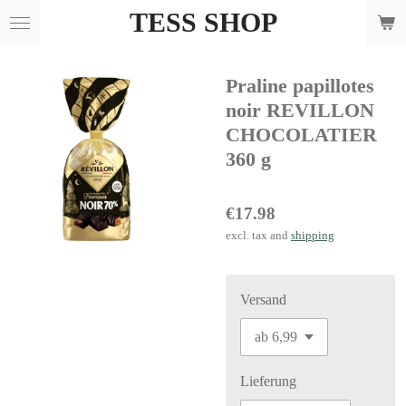
TESS SHOP
Skip
to
main
Praline papillotes
content
noir REVILLON
CHOCOLATIER
360 g
€17.98
excl. tax and
shipping
Versand
Lieferung