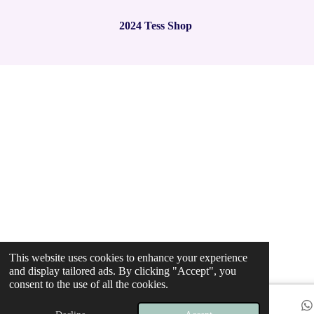
t
t
t
t
t
t
n
a
a
a
a
a
r
2024 Tess Shop
g
a
r
r
r
r
r
t
:
i
2
s
s
s
s
n
.
g
9
7
8
4
9
4
6
2
3
6
5
5
This website uses cookies to enhance your experience
9
and display tailored ads. By clicking "Accept", you
s
consent to the use of all the cookies.
t
a