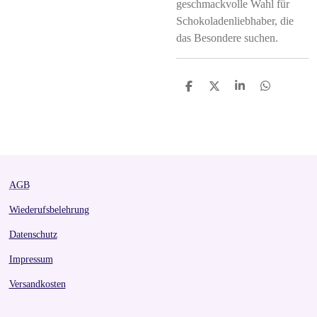
geschmackvolle Wahl für
Schokoladenliebhaber, die
das Besondere suchen.
S
S
S
S
h
h
h
h
a
a
a
a
r
r
r
r
e
e
e
e
AGB
Wiederufsbelehrung
Datenschutz
Impressum
Versandkosten