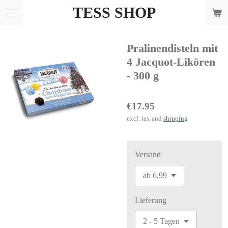
TESS SHOP
Skip
to
main
Pralinendisteln mit
content
4 Jacquot-Likören
- 300 g
€17.95
excl. tax and
shipping
Versand
Lieferung