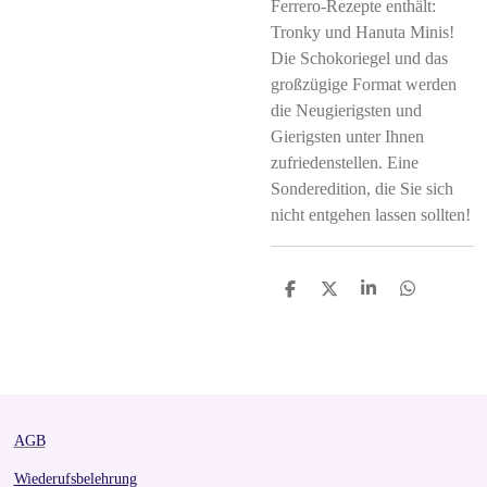
Ferrero-Rezepte enthält:
Tronky und Hanuta Minis!
Die Schokoriegel und das
großzügige Format werden
die Neugierigsten und
Gierigsten unter Ihnen
zufriedenstellen. Eine
Sonderedition, die Sie sich
nicht entgehen lassen sollten!
S
S
S
S
h
h
h
h
a
a
a
a
r
r
r
r
e
e
e
e
AGB
Wiederufsbelehrung