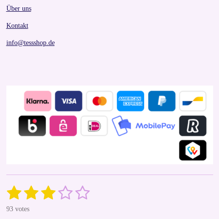
Über uns
Kontakt
info@tessshop.de
1
2
3
4
5
S
R
u
a
s
s
s
s
s
b
93 votes
t
m