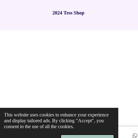
t
t
t
t
t
i
i
t
n
a
a
a
a
a
r
2024 Tess Shop
g
a
r
r
r
r
r
t
:
i
2
s
s
s
s
n
.
g
9
7
8
4
9
4
6
2
3
6
5
5
This website uses cookies to enhance your experience
9
and display tailored ads. By clicking "Accept", you
s
consent to the use of all the cookies.
t
a