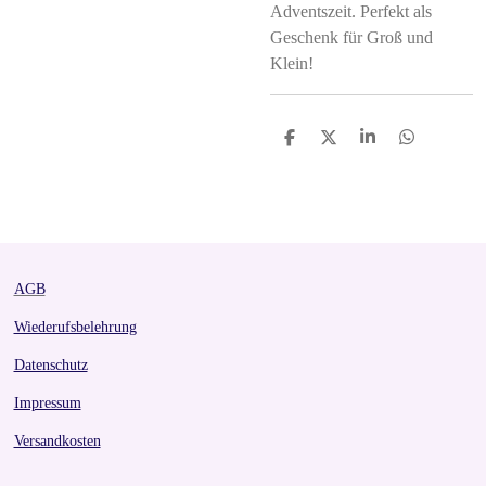
Adventszeit. Perfekt als
Geschenk für Groß und
Klein!
S
S
S
S
h
h
h
h
a
a
a
a
r
r
r
r
e
e
e
e
AGB
Wiederufsbelehrung
Datenschutz
Impressum
Versandkosten