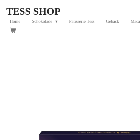
Skip
TESS SHOP
to
main
Home
Schokolade
Pâtisserie Tess
Gebäck
Maca
content