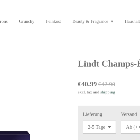
rons
Grunchy
Feinkost
Beauty & Fragrance
Haushalt
Lindt Champs-É
€40.99
€42.90
excl. tax and
shipping
Lieferung
Versand