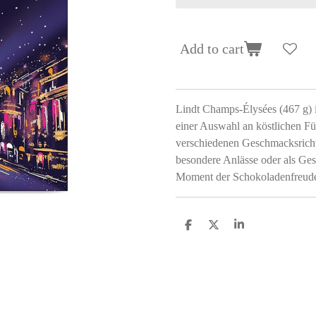
Add to cart
Lindt Champs-Élysées (467 g) i
einer Auswahl an köstlichen Fül
verschiedenen Geschmacksrichtu
besondere Anlässe oder als Ges
Moment der Schokoladenfreud
S
S
S
h
h
h
a
a
a
r
r
r
e
e
e