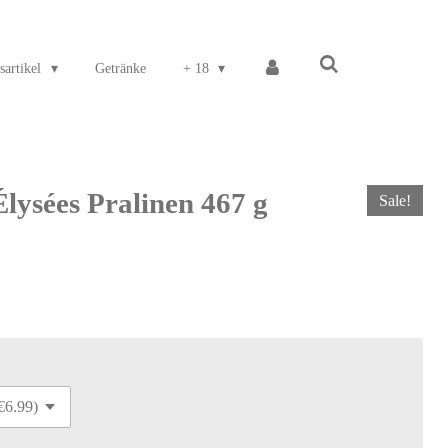
sartikel
Getränke
+ 18
lysées Pralinen 467 g
Sale!