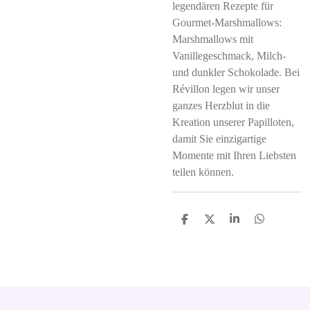
legendären Rezepte für
Gourmet-Marshmallows:
Marshmallows mit
Vanillegeschmack, Milch-
und dunkler Schokolade. Bei
Révillon legen wir unser
ganzes Herzblut in die
Kreation unserer Papilloten,
damit Sie einzigartige
Momente mit Ihren Liebsten
teilen können.
S
S
S
S
h
h
h
h
a
a
a
a
r
r
r
r
e
e
e
e