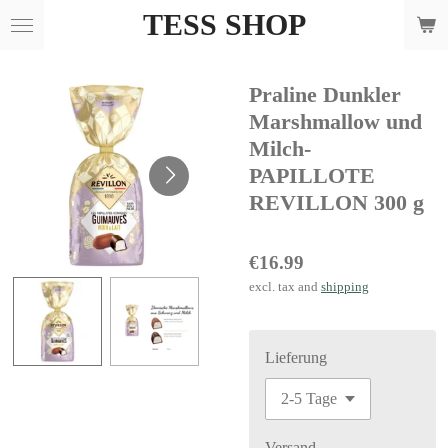
TESS SHOP
Skip
to
main
Praline Dunkler
content
Marshmallow und
Milch-
PAPILLOTE
REVILLON 300 g
€16.99
excl. tax and
shipping
Lieferung
Versand