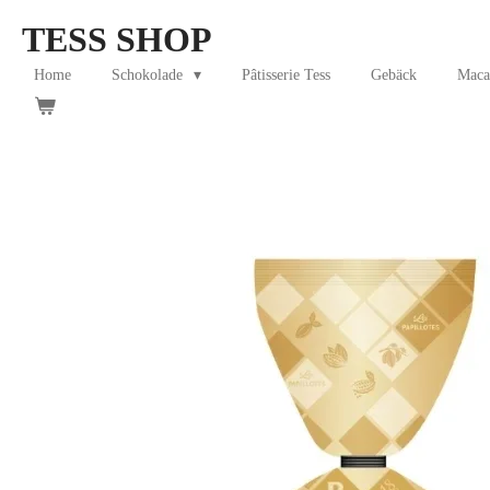
Skip
TESS SHOP
to
main
Home
Schokolade
Pâtisserie Tess
Gebäck
Maca
content