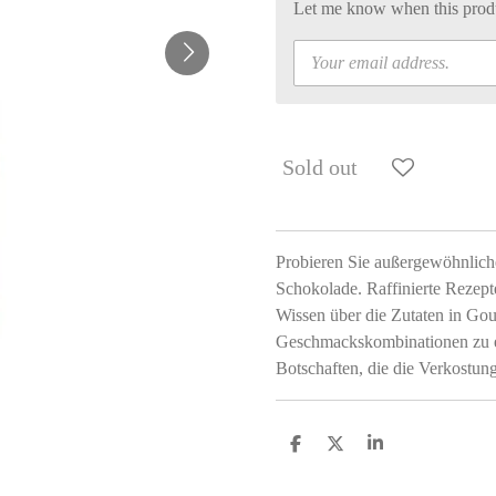
Let me know when this produc
Sold out
Probieren Sie außergewöhnliche
Schokolade. Raffinierte Rezept
Wissen über die Zutaten in Gou
Geschmackskombinationen zu ent
Botschaften, die die Verkostung
S
S
S
h
h
h
a
a
a