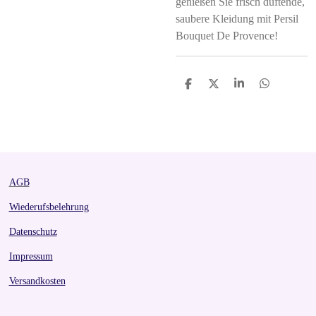
genießen Sie frisch duftende,
saubere Kleidung mit Persil
Bouquet De Provence!
S
S
S
S
h
h
h
h
a
a
a
a
r
r
r
r
e
e
e
e
AGB
Wiederufsbelehrung
Datenschutz
Impressum
Versandkosten