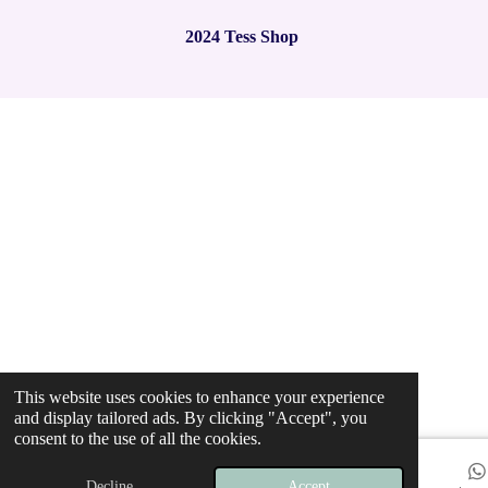
t
t
t
t
t
t
n
a
a
a
a
a
r
2024 Tess Shop
g
a
r
r
r
r
r
t
:
i
2
s
s
s
s
n
.
g
9
7
8
4
9
4
6
2
3
6
5
5
This website uses cookies to enhance your experience
9
and display tailored ads. By clicking "Accept", you
s
consent to the use of all the cookies.
t
a
Decline
Accept