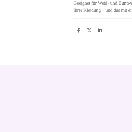
Geeignet für Weiß- und Buntwä
Ihrer Kleidung – und das mit 
S
S
S
h
h
h
a
a
a
r
r
r
e
e
e