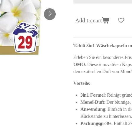
Add to cart
Tahiti 3in1 Wäschekapseln 
Erleben Sie ein besonderes Fri
OMO
. Diese innovativen Kapse
den exotischen Duft von Monoï, 
Vorteile:
3in1 Formel
: Reinigt grün
Monoï-Duft
: Der blumige, 
Anwendung
: Einfach in d
Rückstände zu hinterlassen.
Packungsgröße
: Enthält 