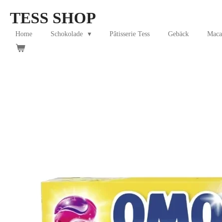
Skip
TESS SHOP
to
main
Home
Schokolade
Pâtisserie Tess
Gebäck
Maca
content