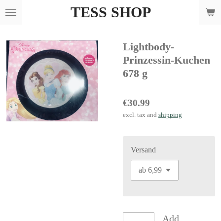
TESS SHOP
Skip
to
main
Lightbody-
content
Prinzessin-Kuchen
678 g
€30.99
excl. tax and
shipping
Versand
Add