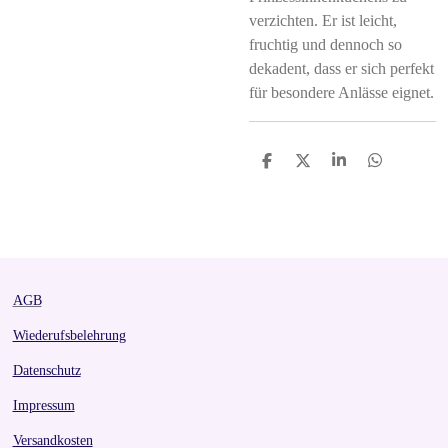
verzichten. Er ist leicht,
fruchtig und dennoch so
dekadent, dass er sich perfekt
für besondere Anlässe eignet.
S
S
S
S
h
h
h
h
a
a
a
a
r
r
r
r
e
e
e
e
AGB
Wiederufsbelehrung
Datenschutz
Impressum
Versandkosten