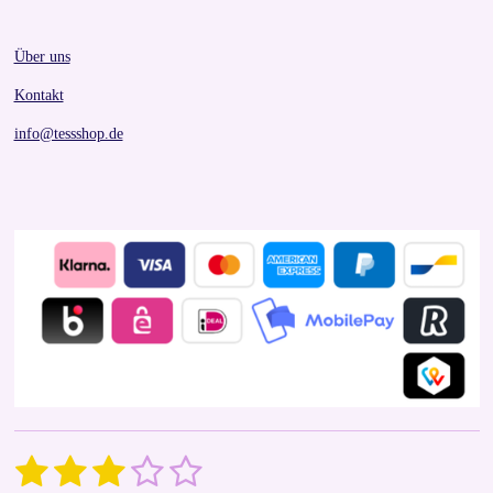
Über uns
Kontakt
info@tessshop.de
1
2
3
4
5
S
R
u
a