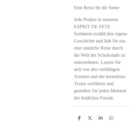
Eine Reise für die Sinne
Jede Praline in unserem
ESPRIT DE FETE
Sortiment erzählt ihre eigene
Geschichte und lädt Sie ein,
eine sinnliche Reise durch
die Welt der Schokolade zu
unternehmen. Lassen Sie
sich von den vielfältigen
Aromen und der luxuriösen
Textur verführen und
genießen Sie jeden Moment
der festlichen Freude.
S
S
S
S
h
h
h
h
a
a
a
a