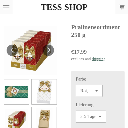
TESS SHOP
Skip
to
main
Pralinensortiment
content
250 g
€17.99
excl. tax and
shipping
Farbe
Lieferung