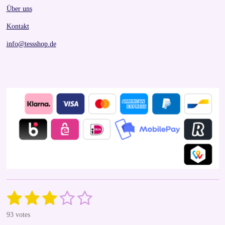
Über uns
Kontakt
info@tessshop.de
1
2
3
4
5
S
R
u
a
s
s
s
s
s
b
93 votes
t
m