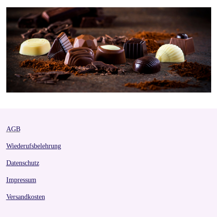
r
r
r
r
e
e
e
e
AGB
Wiederufsbelehrung
Datenschutz
Impressum
Versandkosten