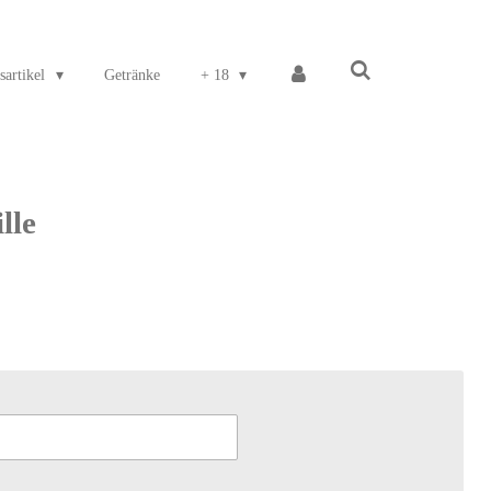
sartikel
Getränke
+ 18
lle