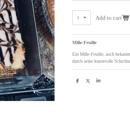
Add to cart
Mille-Feuille
Ein Mille-Feuille, auch bekannt
durch seine kunstvolle Schicht
S
S
S
h
h
h
a
a
a
r
r
r
e
e
e