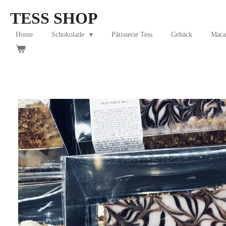
Skip
TESS SHOP
to
main
Home
Schokolade
Pâtisserie Tess
Gebäck
Maca
content