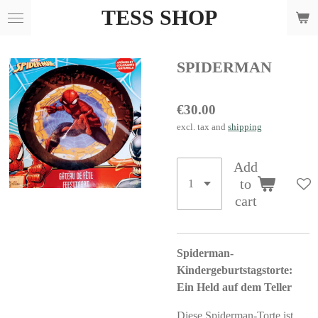
TESS SHOP
Skip
to
main
SPIDERMAN
content
€30.00
excl. tax and
shipping
Add
to
cart
Spiderman-
Kindergeburtstagstorte:
Ein Held auf dem Teller
Diese Spiderman-Torte ist