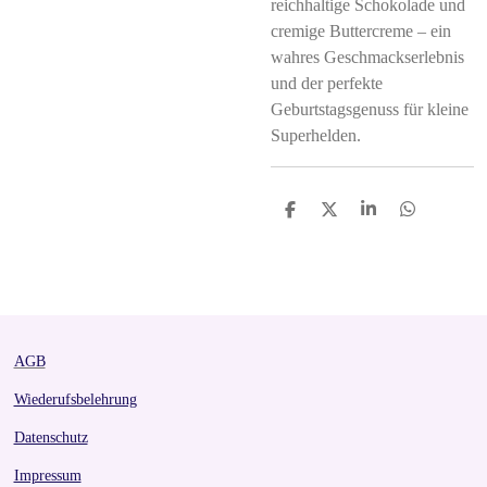
reichhaltige Schokolade und
cremige Buttercreme – ein
wahres Geschmackserlebnis
und der perfekte
Geburtstagsgenuss für kleine
Superhelden.
S
S
S
S
h
h
h
h
a
a
a
a
r
r
r
r
e
e
e
e
AGB
Wiederufsbelehrung
Datenschutz
Impressum