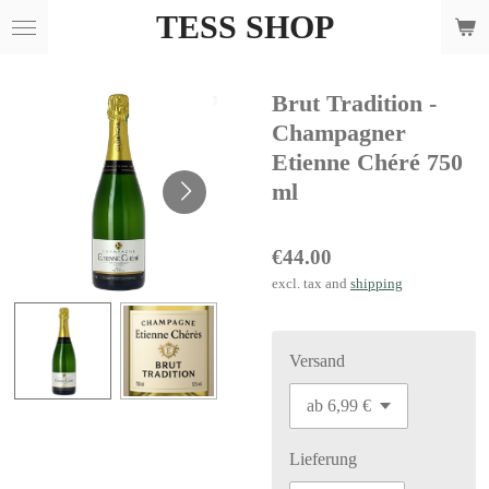
TESS SHOP
Skip
to
main
Brut Tradition -
content
Champagner
Etienne Chéré 750
ml
€44.00
excl. tax and
shipping
Versand
Lieferung