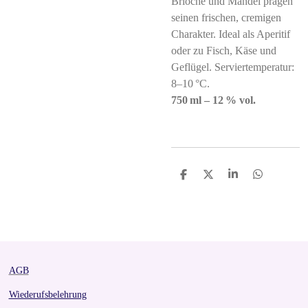
Brioche und Mandel prägen
seinen frischen, cremigen
Charakter. Ideal als Aperitif
oder zu Fisch, Käse und
Geflügel. Serviertemperatur:
8–10 °C.
750 ml – 12 % vol.
S
S
S
S
h
h
h
h
a
a
a
a
r
r
r
r
e
e
e
e
AGB
Wiederufsbelehrung