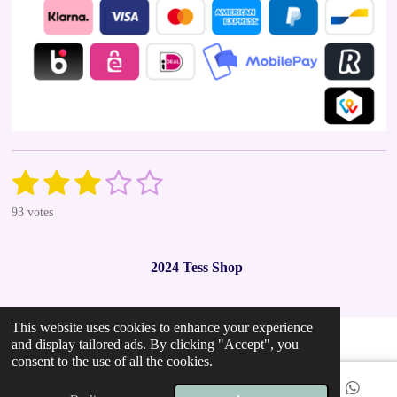
1
2
3
4
5
S
R
u
a
s
s
s
s
s
b
93 votes
t
m
t
t
t
t
t
i
i
t
n
a
a
a
a
a
r
2024 Tess Shop
g
a
r
r
r
r
r
t
:
i
2
s
s
s
s
n
This website uses cookies to enhance your experience
.
g
and display tailored ads. By clicking "Accept", you
9
consent to the use of all the cookies.
7
8