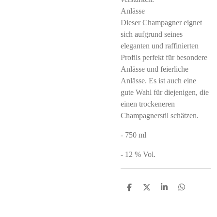
Anlässe
Dieser Champagner eignet
sich aufgrund seines
eleganten und raffinierten
Profils perfekt für besondere
Anlässe und feierliche
Anlässe. Es ist auch eine
gute Wahl für diejenigen, die
einen trockeneren
Champagnerstil schätzen.
- 750 ml
- 12 % Vol.
S
S
S
S
h
h
h
h
a
a
a
a
r
r
r
r