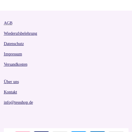
e
e
e
e
AGB
Wiederufsbelehrung
Datenschutz
Impressum
Versandkosten
Über uns
Kontakt
info@tessshop.de