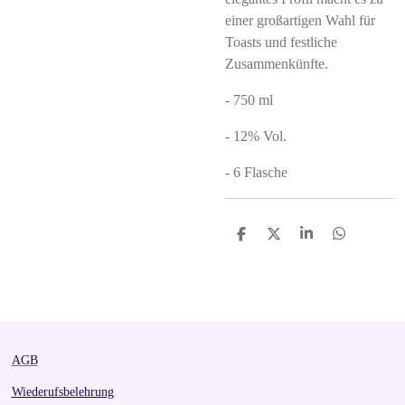
einer großartigen Wahl für
Toasts und festliche
Zusammenkünfte.
- 750 ml
- 12% Vol.
- 6 Flasche
S
S
S
S
h
h
h
h
a
a
a
a
r
r
r
r
e
e
e
e
AGB
Wiederufsbelehrung