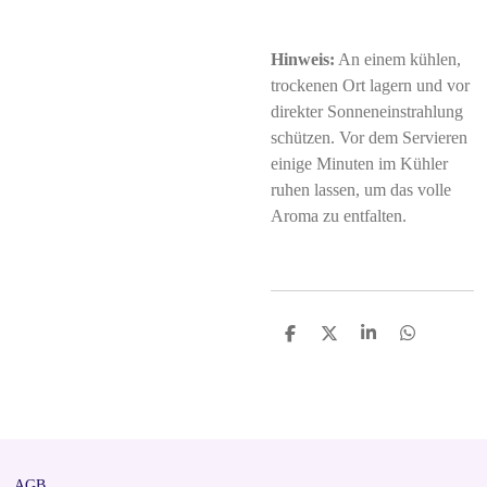
Hinweis:
An einem kühlen,
trockenen Ort lagern und vor
direkter Sonneneinstrahlung
schützen. Vor dem Servieren
einige Minuten im Kühler
ruhen lassen, um das volle
Aroma zu entfalten.
S
S
S
S
h
h
h
h
a
a
a
a
r
r
r
r
e
e
e
e
AGB