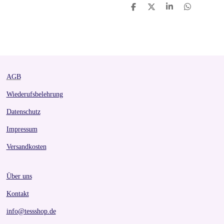
S
S
S
S
h
h
h
h
a
a
a
a
r
r
r
r
e
e
e
e
AGB
Wiederufsbelehrung
Datenschutz
Impressum
Versandkosten
Über uns
Kontakt
info@tessshop.de