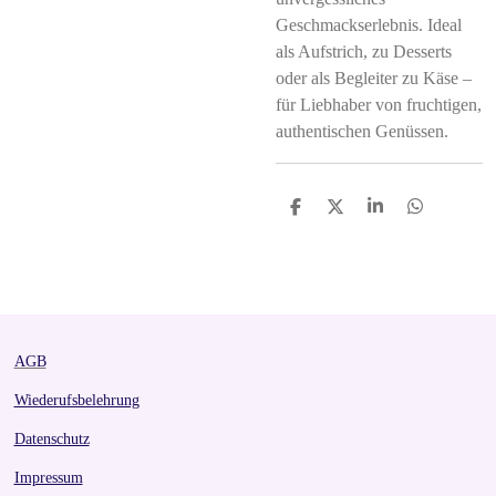
Geschmackserlebnis. Ideal
als Aufstrich, zu Desserts
oder als Begleiter zu Käse –
für Liebhaber von fruchtigen,
authentischen Genüssen.
S
S
S
S
h
h
h
h
a
a
a
a
r
r
r
r
e
e
e
e
AGB
Wiederufsbelehrung
Datenschutz
Impressum