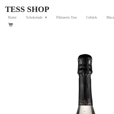
Skip
TESS SHOP
to
main
Home
Schokolade
Pâtisserie Tess
Gebäck
Maca
content