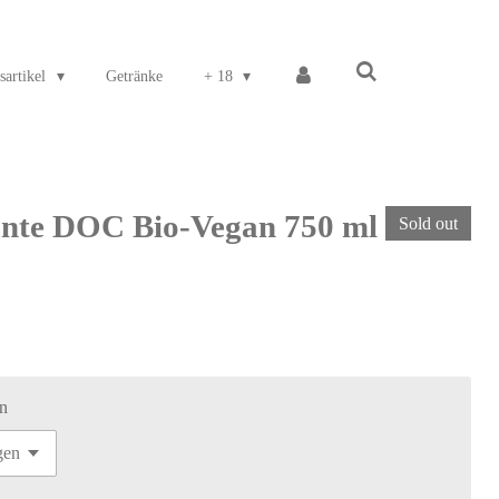
sartikel
Getränke
+ 18
nte DOC Bio-Vegan 750 ml
Sold out
n