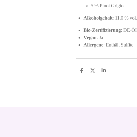
5 % Pinot Grigio
Alkoholgehalt
: 11,0 % vol.
Bio-Zertifizierung
: DE-Ö
Vegan
: Ja
Allergene
: Enthält Sulfite
S
S
S
h
h
h
a
a
a
r
r
r
e
e
e