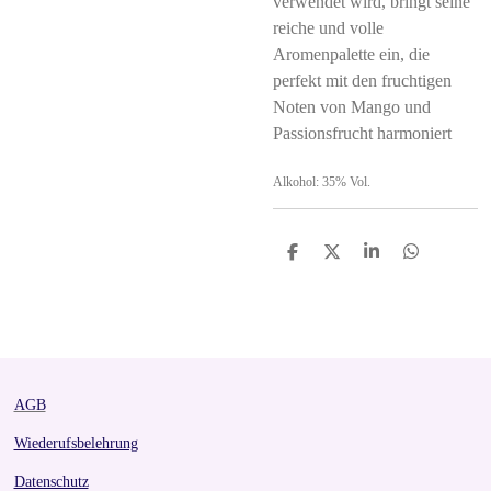
verwendet wird, bringt seine
reiche und volle
Aromenpalette ein, die
perfekt mit den fruchtigen
Noten von Mango und
Passionsfrucht harmoniert
Alkohol: 35% Vol.
S
S
S
S
h
h
h
h
a
a
a
a
r
r
r
r
e
e
e
e
AGB
Wiederufsbelehrung
Datenschutz