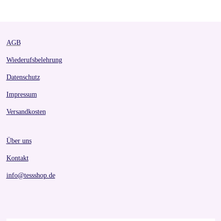
r
r
r
r
e
e
e
e
AGB
Wiederufsbelehrung
Datenschutz
Impressum
Versandkosten
Über uns
Kontakt
info@tessshop.de