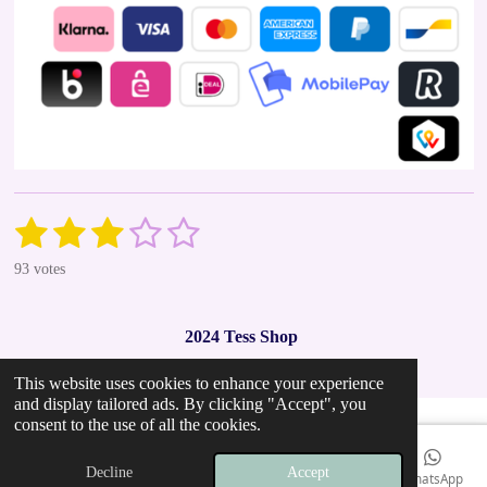
1
2
3
4
5
S
R
u
a
s
s
s
s
s
b
93 votes
t
m
t
t
t
t
t
i
i
t
n
a
a
a
a
a
r
2024 Tess Shop
g
a
r
r
r
r
r
t
:
i
This website uses cookies to enhance your experience
2
s
s
s
s
n
and display tailored ads. By clicking "Accept", you
.
g
consent to the use of all the cookies.
9
7
Decline
Accept
Email
Phone
Map
Instagram
WhatsApp
8