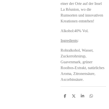
einer der Orte auf der Insel
La Réunion, wo die
Rumsorten und innovativen
Kreationen entstehen!
Alkohol:40% Vol.
Ingredients
:
Rohralkohol, Wasser,
Zuckerrohrsirup,
Guavenmark, grüner
Rooibos-Extrakt, natürliches
Aroma, Zitronensäure,
Ascorbinsäure.
S
S
S
S
h
h
h
h
a
a
a
a