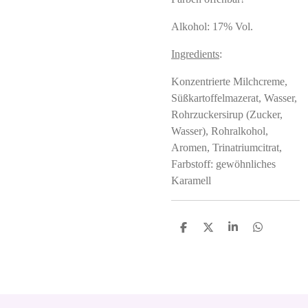
Alkohol: 17% Vol.
Ingredients
:
Konzentrierte Milchcreme,
Süßkartoffelmazerat, Wasser,
Rohrzuckersirup (Zucker,
Wasser), Rohralkohol,
Aromen, Trinatriumcitrat,
Farbstoff: gewöhnliches
Karamell
S
S
S
S
h
h
h
h
a
a
a
a
r
r
r
r
e
e
e
e