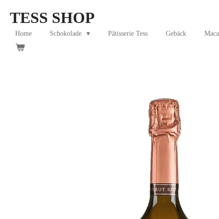
Skip
TESS SHOP
to
main
Home
Schokolade
Pâtisserie Tess
Gebäck
Maca
content