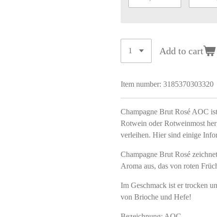
Add to cart
Item number:
3185370303320
Champagne Brut Rosé AOC ist 
Rotwein oder Rotweinmost herge
verleihen. Hier sind einige I
Champagne Brut Rosé zeichnet s
Aroma aus, das von roten Früc
Im Geschmack ist er trocken un
von Brioche und Hefe!
Bezeichnung: AOC